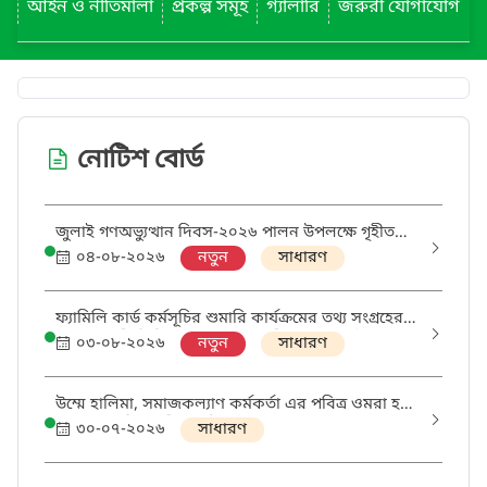
আইন ও নীতিমালা
প্রকল্প সমূহ
গ্যালারি
জরুরী যোগাযোগ
নোটিশ বোর্ড
জুলাই গণঅভ্যুত্থান দিবস-২০২৬ পালন উপলক্ষে গৃহীত
অনুষ্ঠানে অংশগ্রহণ
০৪-০৮-২০২৬
নতুন
সাধারণ
ফ্যামিলি কার্ড কর্মসূচির শুমারি কার্যক্রমের তথ্য সংগ্রহের
জন্য অস্থায়ী ভিত্তিতে তথ্য সংগ্রহকারী ও সুপারভাইজারদের
০৩-০৮-২০২৬
নতুন
সাধারণ
নিয়োজিত করার জন্য মৌখিক ও ব্যবহারিক পরীক্ষার
সময়সূচি পুনঃনির্ধারণ প্রসঙ্গে।
উম্মে হালিমা, সমাজকল্যাণ কর্মকর্তা এর পবিত্র ওমরা হজ্ব
পালনের ছুটি মঞ্জরীর অফিস আদেশ
৩০-০৭-২০২৬
সাধারণ