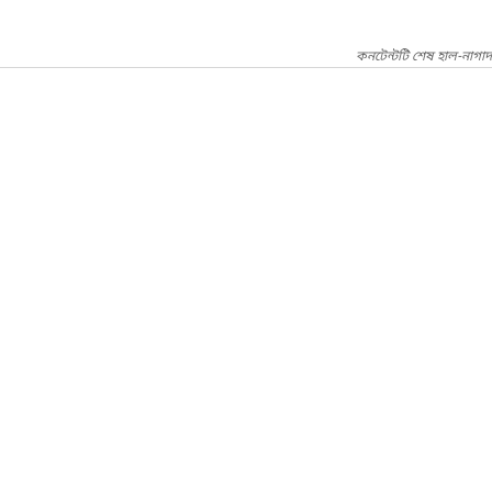
কনটেন্টটি শেষ হাল-নাগা