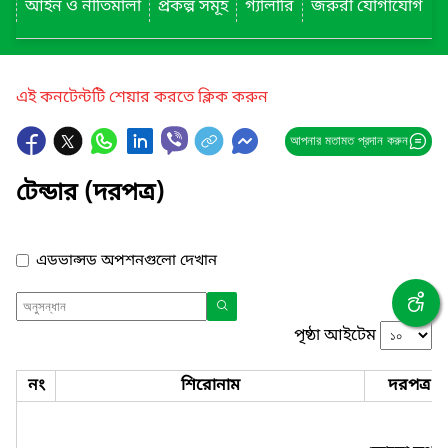
আইন ও নীতিমালা
প্রকল্প সমূহ
গ্যালারি
জরুরী যোগাযোগ
এই কনটেন্টটি শেয়ার করতে ক্লিক করুন
আপনার মতামত প্রদান করুন
টেন্ডার (দরপত্র)
এডভান্সড অপশনগুলো দেখান
পৃষ্ঠা আইটেম
নং
শিরোনাম
দরপত্র ন