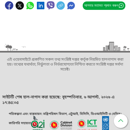
আপনার মতামত প্রদান করুন
এই ওয়েবসাইটে প্রকাশিত সকল তথ্য সংশ্লিষ্ট দপ্তর কর্তৃক নিয়মিত হালনাগাদ করা
হয়। তথ্যের যথার্থতা, নির্ভুলতা ও নির্ভরযোগ্যতা নিশ্চিত করতে সংশ্লিষ্ট দপ্তর সর্বদা
সচেষ্ট।
সাইটটি শেষ হাল-নাগাদ করা হয়েছে: বৃহস্পতিবার, ৬ আগস্ট, ২০২৬ এ
১৭:৪৫:০৫
পরিকল্পনা এবং বাস্তবায়ন: মন্ত্রিপরিষদ বিভাগ, এটুআই, বিসিসি, ডিওআইসিটি ও বেসিস।
কারিগরি সহায়তা