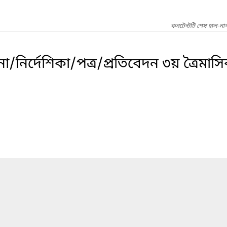
কনটেন্টটি শেষ হাল-না
/নির্দেশিকা/পত্র/প্রতিবেদন ৩য় ত্রৈমা