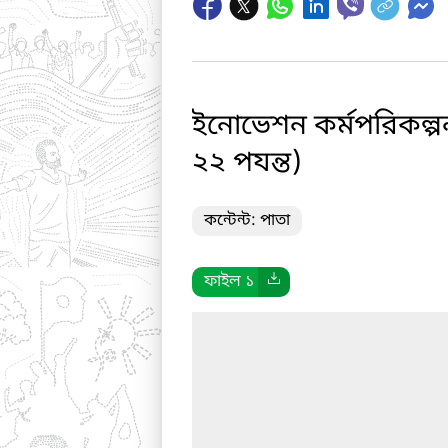
ইনোভেশন কর্মপরিকল্পনা
২২ পযন্ত)
কন্টেন্ট: পাতা
ফাইল ১