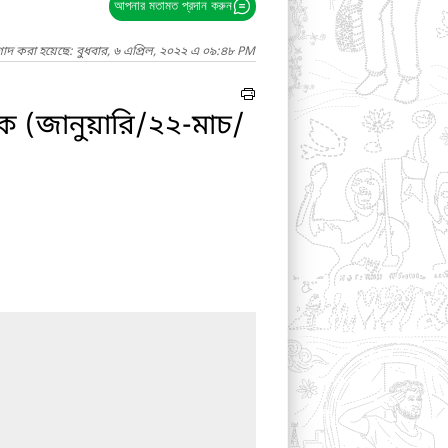
আপনার মতামত প্রদান করুন
গাদ করা হয়েছে: বুধবার, ৬ এপ্রিল, ২০২২ এ ০৯:৪৮ PM
সিক (জানুয়ারি/২২-মাচ/