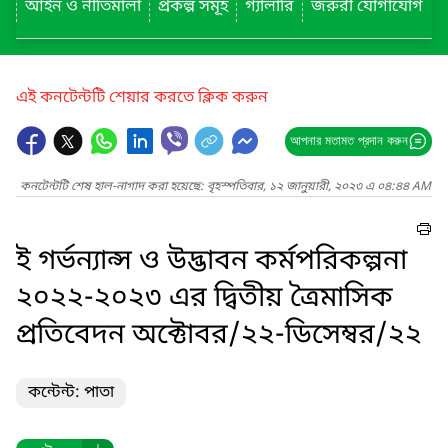
আইন ও নীতিমালা
প্রকল্প সমূহ
গ্যালারি
জরুরী যোগাযোগ
এই কনটেন্টটি শেয়ার করতে ক্লিক করুন
আপনার মতামত প্রদান করুন
কনটেন্টটি শেষ হাল-নাগাদ করা হয়েছে: বৃহস্পতিবার, ১২ জানুয়ারী, ২০২৩ এ ০৪:৪৪ AM
ই গর্ভন্যান্স ও উদ্ভাবন কর্মপরিকল্পনা
২০২২-২০২৩ এর দ্বিতীয় ত্রৈমাসিক
প্রতিবেদন অক্টোবর/২২-ডিসেম্বর/২২
কন্টেন্ট: পাতা