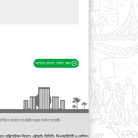
আপনার মতামত প্রদান করুন
্চিত করতে সংশ্লিষ্ট দপ্তর সর্বদা সচেষ্ট।
ায়ন: মন্ত্রিপরিষদ বিভাগ, এটুআই, বিসিসি, ডিওআইসিটি ও বেসিস।