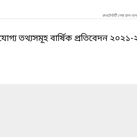
কনটেন্টটি শেষ হাল-না
শযোগ্য তথ্যসমূহ বার্ষিক প্রতিবেদন ২০২১