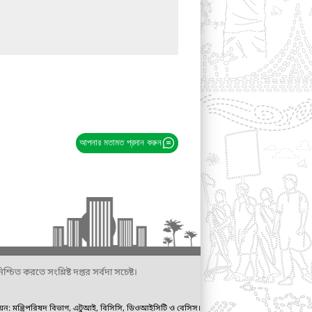
আপনার মতামত প্রদান করুন
্চিত করতে সংশ্লিষ্ট দপ্তর সর্বদা সচেষ্ট।
ায়ন: মন্ত্রিপরিষদ বিভাগ, এটুআই, বিসিসি, ডিওআইসিটি ও বেসিস।