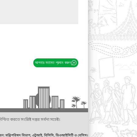
আপনার মতামত প্রদান করুন
্চিত করতে সংশ্লিষ্ট দপ্তর সর্বদা সচেষ্ট।
ায়ন: মন্ত্রিপরিষদ বিভাগ, এটুআই, বিসিসি, ডিওআইসিটি ও বেসিস।