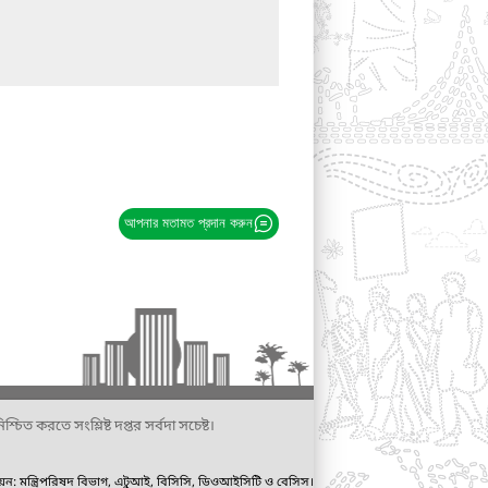
আপনার মতামত প্রদান করুন
্চিত করতে সংশ্লিষ্ট দপ্তর সর্বদা সচেষ্ট।
ায়ন: মন্ত্রিপরিষদ বিভাগ, এটুআই, বিসিসি, ডিওআইসিটি ও বেসিস।