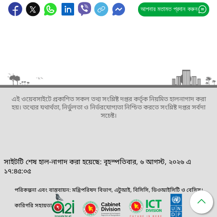
আপনার মতামত প্রদান করুন
এই ওয়েবসাইটে প্রকাশিত সকল তথ্য সংশ্লিষ্ট দপ্তর কর্তৃক নিয়মিত হালনাগাদ করা
হয়। তথ্যের যথার্থতা, নির্ভুলতা ও নির্ভরযোগ্যতা নিশ্চিত করতে সংশ্লিষ্ট দপ্তর সর্বদা
সচেষ্ট।
সাইটটি শেষ হাল-নাগাদ করা হয়েছে: বৃহস্পতিবার, ৬ আগস্ট, ২০২৬ এ
১৭:৪৫:০৫
পরিকল্পনা এবং বাস্তবায়ন: মন্ত্রিপরিষদ বিভাগ, এটুআই, বিসিসি, ডিওআইসিটি ও বেসিস।
কারিগরি সহায়তা