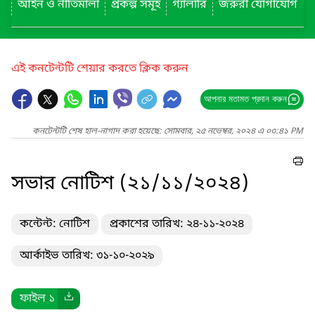
আইন ও নীতিমালা
প্রকল্প সমূহ
গ্যালারি
জরুরী যোগাযোগ
এই কনটেন্টটি শেয়ার করতে ক্লিক করুন
আপনার মতামত প্রদান করুন
কনটেন্টটি শেষ হাল-নাগাদ করা হয়েছে: সোমবার, ২৫ নভেম্বর, ২০২৪ এ ০৩:৪১ PM
সভার নোটিশ (২১/১১/২০২৪)
কন্টেন্ট: নোটিশ
প্রকাশের তারিখ: ২৪-১১-২০২৪
আর্কাইভ তারিখ: ৩১-১০-২০২৯
ফাইল ১