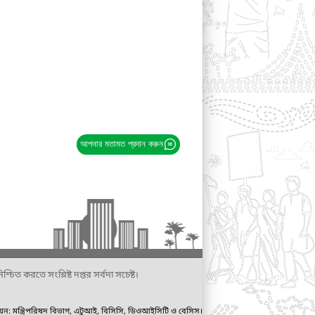
আপনার মতামত প্রদান করুন
্চিত করতে সংশ্লিষ্ট দপ্তর সর্বদা সচেষ্ট।
ায়ন: মন্ত্রিপরিষদ বিভাগ, এটুআই, বিসিসি, ডিওআইসিটি ও বেসিস।