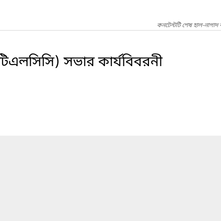
কনটেন্টটি শেষ হাল-নাগাদ
(টিএলসিসি) সভার কার্যবিবরনী