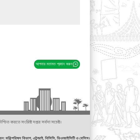
আপনার মতামত প্রদান করুন
্চিত করতে সংশ্লিষ্ট দপ্তর সর্বদা সচেষ্ট।
ায়ন: মন্ত্রিপরিষদ বিভাগ, এটুআই, বিসিসি, ডিওআইসিটি ও বেসিস।